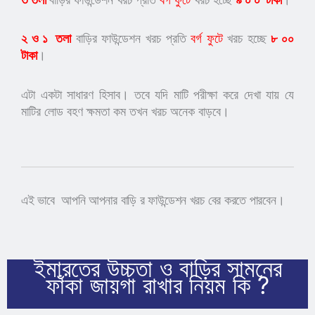
২ ও ১ তলা
বাড়ির ফাউন্ডেশন খরচ প্রতি
বর্গ ফুটে
খরচ হচ্ছে
৮
০০
টাকা
।
এটা একটা সাধারণ হিসাব। তবে যদি মাটি পরীক্ষা করে দেখা যায় যে
মাটির লোড বহণ ক্ষমতা কম তখন খরচ অনেক বাড়বে।
এই ভাবে আপনি আপনার বাড়ি র ফাউন্ডেশন খরচ বের করতে পারবেন।
ইমারতের উচ্চতা ও বাড়ির সামনের
ফাঁকা জায়গা রাখার নিয়ম কি ?