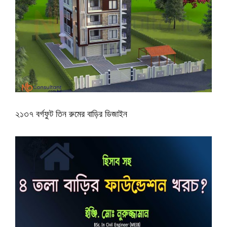
২১৩৭ বর্গফুট তিন রুমের বাড়ির ডিজাইন