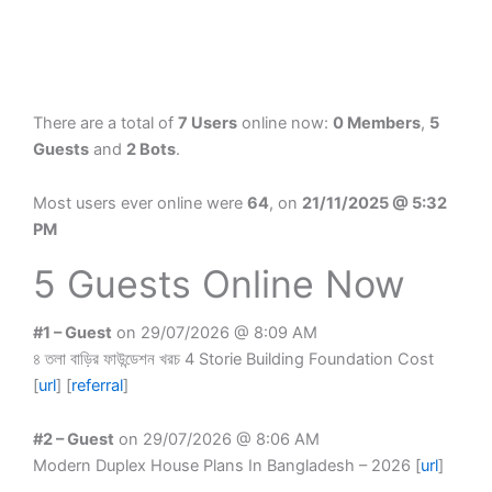
There are a total of
7 Users
online now:
0 Members
,
5
Guests
and
2 Bots
.
Most users ever online were
64
, on
21/11/2025 @ 5:32
PM
5 Guests Online Now
#1 – Guest
on 29/07/2026 @ 8:09 AM
৪ তলা বাড়ির ফাউন্ডেশন খরচ 4 Storie Building Foundation Cost
[
url
] [
referral
]
#2 – Guest
on 29/07/2026 @ 8:06 AM
Modern Duplex House Plans In Bangladesh – 2026 [
url
]