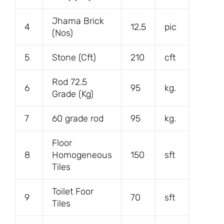
Jhama Brick
4
12.5
pic
(Nos)
5
Stone (Cft)
210
cft
Rod 72.5
6
95
kg.
Grade (Kg)
7
60 grade rod
95
kg.
Floor
8
Homogeneous
150
sft
Tiles
Toilet Foor
9
70
sft
Tiles