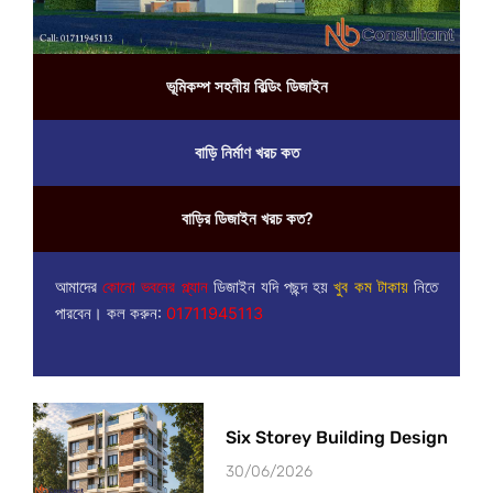
ভূমিকম্প সহনীয় বিল্ডিং ডিজাইন
বাড়ি নির্মাণ খরচ কত
বাড়ির ডিজাইন খরচ কত?
আমাদের
কোনো ভবনের প্ল্যান
ডিজাইন যদি পছন্দ হয়
খুব কম টাকায়
নিতে
পারবেন। কল করুন:
01711945113
Six Storey Building Design
30/06/2026