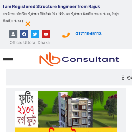
Skip
I am Registered Structure Engineer from Rajuk
to
রাজউকের রেজিস্টার স্ট্রাকচার ইঞ্জিনিয়ার দিয়ে বিল্ডিং এর স্ট্রাকচার ডিজাইন করাতে পারেন, নির্ভুল
content
×
ডিজাইন পাবেন।
U
F
T
Y
01711945113
s
a
w
o
e
c
i
u
Office: Uttora, Dhaka
r
e
t
t
b
t
u
o
e
b
o
r
e
k
৪ তল