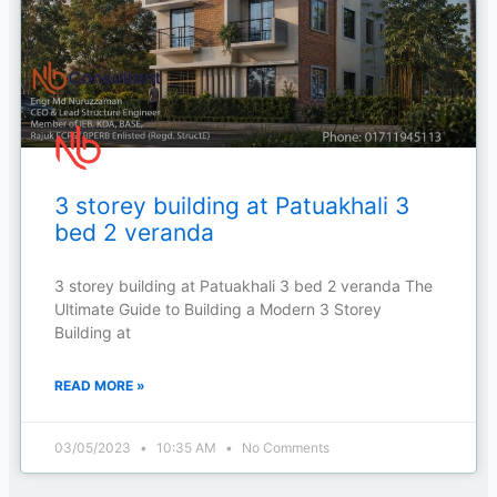
3 storey building at Patuakhali 3
bed 2 veranda
3 storey building at Patuakhali 3 bed 2 veranda The
Ultimate Guide to Building a Modern 3 Storey
Building at
READ MORE »
03/05/2023
10:35 AM
No Comments