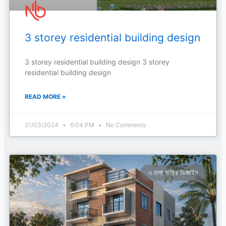
3 storey residential building design
3 storey residential building design 3 storey
residential building design
READ MORE »
21/03/2024
6:04 PM
No Comments
৩ তলা বাড়ির ডিজাইন