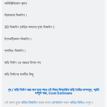
আর্কিটেক্টচারাল প্ল্যান
স্ট্রাকচার ডিজাইন।
3D ডিজাইন (বাড়ির সামনের দৃশ্য ডিজাইন )
ইলেকট্রিকাল ডিজাইন।
প্লাম্বিং ডিজাইন।
বাড়ি নির্মাণ এর খরচের হিসাব সহ
বাড়ি নির্মাণের যাবতীয় কিছু
গৃহ / বাড়ি নির্মাণ খরচ কত হতে পারে এই বিষয় বিস্তারিত বাড়ি তৈরির ধাপসমূহ, প্রতি
বর্গফুট খরচ, Cost Estimate
এই রকম সুন্দর
বাড়ির ডিজাইন
করার জন্য
যোগাযোগ
করুন
বাড়ির ভিডিও
দেখুন।