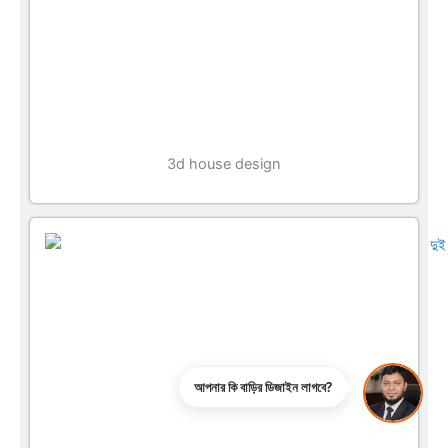
3d house design
আপনার কি বাড়ির ডিজাইন লাগবে?