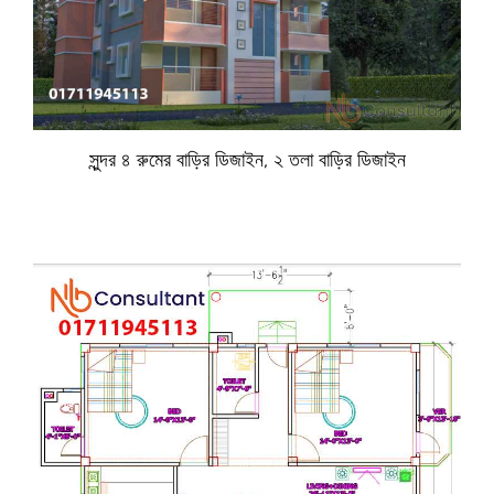
সুন্দর ৪ রুমের বাড়ির ডিজাইন, ২ তলা বাড়ির ডিজাইন