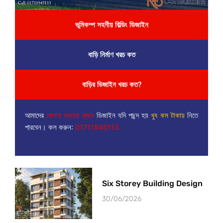
ভূমিকম্প সহনীয় বিল্ডিং ডিজাইন
বাড়ি নির্মাণ খরচ কত
বাড়ির ডিজাইন খরচ কত?
আমাদের
কোনো ভবনের প্ল্যান
ডিজাইন যদি পছন্দ হয়
খুব কম টাকায়
নিতে
পারবেন। কল করুন:
01711945113
Six Storey Building Design
30/06/2026