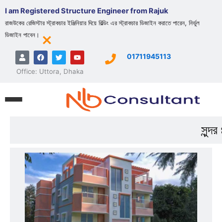
Skip
I am Registered Structure Engineer from Rajuk
to
রাজউকের রেজিস্টার স্ট্রাকচার ইঞ্জিনিয়ার দিয়ে বিল্ডিং এর স্ট্রাকচার ডিজাইন করাতে পারেন, নির্ভুল
content
×
ডিজাইন পাবেন।
U
F
T
Y
01711945113
s
a
w
o
e
c
i
u
Office: Uttora, Dhaka
r
e
t
t
b
t
u
o
e
b
o
r
e
k
সুন্দ