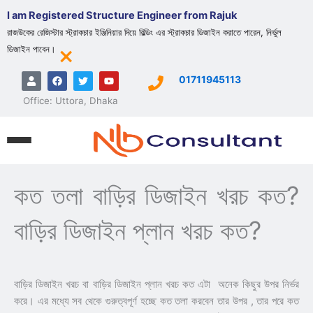
Skip
I am Registered Structure Engineer from Rajuk
to
রাজউকের রেজিস্টার স্ট্রাকচার ইঞ্জিনিয়ার দিয়ে বিল্ডিং এর স্ট্রাকচার ডিজাইন করাতে পারেন, নির্ভুল
content
×
ডিজাইন পাবেন।
U
F
T
Y
01711945113
s
a
w
o
e
c
i
u
Office: Uttora, Dhaka
r
e
t
t
b
t
u
o
e
b
o
r
e
k
কত তলা বাড়ির ডিজাইন খরচ কত?
বাড়ির ডিজাইন প্লান খরচ কত?
বাড়ির ডিজাইন খরচ বা বাড়ির ডিজাইন প্লান খরচ কত এটা অনেক কিছুর উপর নির্ভর
করে। এর মধ্যে সব থেকে গুরুত্বপূর্ণ হচ্ছে কত তলা করবেন তার উপর , তার পরে কত