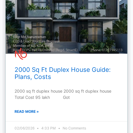
2000 Sq Ft Duplex House Guide:
Plans, Costs
2000 sq ft duplex house 2000 sq ft duplex house
Total Cost 95 lakh Got
READ MORE »
02/06/2026
4:33 PM
No Comments