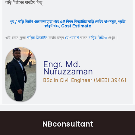
বাড়ি নির্মাণের যাবতীয় কিছু
গৃহ / বাড়ি নির্মাণ খরচ কত হতে পারে এই বিষয় বিস্তারিত বাড়ি তৈরির ধাপসমূহ, প্রতি
বর্গফুট খরচ, Cost Estimate
এই রকম সুন্দর
বাড়ির ডিজাইন
করার জন্য
যোগাযোগ
করুন
বাড়ির ভিডিও
দেখুন।
Engr. Md.
Nuruzzaman
BSc In Civil Engineer (MIEB) 39461
NBconsultant